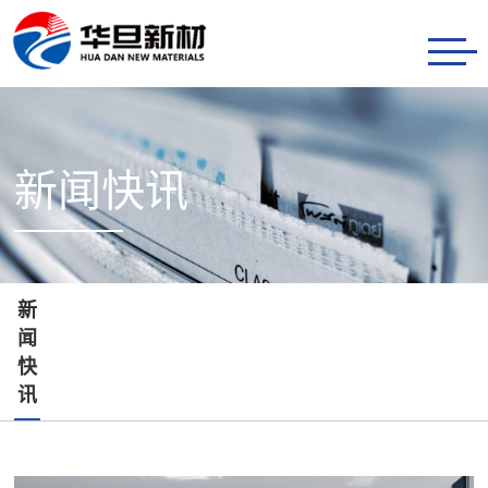
首
页
产
品
研
新闻快讯
服
发
新
务
创
闻
关
新
快
于
联
新
闻
讯
华
系
快
旦
我
讯
们