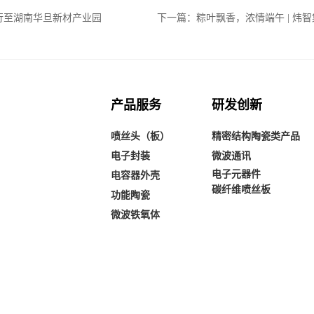
行至湖南华旦新材产业园
下一篇：粽叶飘香，浓情端午 | 炜
产品服务
研发创新
喷丝头（板）
精密结构陶瓷类产品
电子封装
微波通讯
电子元器件
电容器外壳
碳纤维喷丝板
功能陶瓷
微波铁氧体