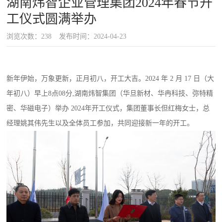
湖南炜智企业管理集团2024年春节开
工仪式圆满举办
浏览次数：238
发布时间：2024-04-23
新年伊始，万象更新，正月初八，开工大吉。2024 年 2 月 17 日（大
年初八）早上8点08分,湖南炜智集团（华旦新材、华冉科技、弥特精
密、华磁电子）举办 2024年开工仪式，集团董事长但红梅女士，总
经理姚其伟先生以及全体员工参加，共同迎接新一年的开工。