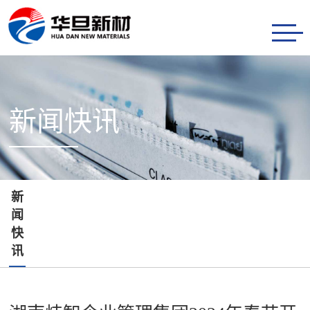
首
页
产
品
研
新闻快讯
服
发
新
务
创
闻
关
新
快
于
联
新
闻
讯
华
系
快
旦
我
讯
们