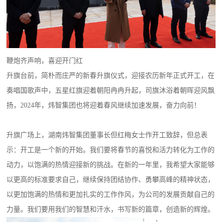
鞭炮齐声响，喜迎开门红
升旗台前，简朴而庄严的新春升旗仪式，迎接农历新年正式开工，在
奏唱国歌声中，五星红旗迎着朝阳冉冉升起，司旗沐浴着朝晖迎风飘
扬，2024年，炜智集团也将迎着春风继续加速发展，奋力向前！
升旗广场上，湖南炜智集团董事长但红梅女士作开工致辞，但总表
示：开工是一个新的开始。我们要将春节的喜悦和活力转化为工作的
动力，以饱满的热情迎接新的挑战。在新的一年里，我希望大家能够
以更高的标准要求自己，继续保持团结协作、勇攀高峰的精神状态，
以更加饱满的热情和更加扎实的工作作风，为公司的发展贡献自己的
力量。我们要用我们的智慧和汗水，书写新的篇章，创造新的辉煌。