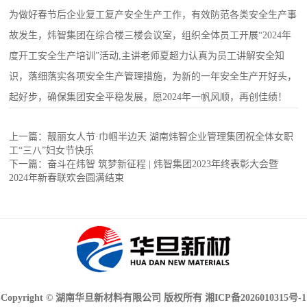
为做好春节后企业复工复产安全生产工作，有效防范各类安全生产事
故发生，炜智集团在综合楼三楼会议室，组织全体员工开展“2024年
度开工安全生产培训”活动,主讲老师夏超力认真为员工讲解安全知
识，落细落实各项安全生产管理措施，为新的一年安全生产开好头，
起好步，确保集团安全平稳发展，愿2024年一帆风顺，再创佳绩！
上一篇：靓丽女人节·巾帼半边天 湖南炜智企业管理集团祝全体女职
工“三八”妇女节快乐
下一篇：奋斗在炜智 筑梦新征程 | 炜智集团2023年终表彰大会暨
2024年新春联欢会圆满结束
Copyright © 湖南华旦新材料有限公司 版权所有
湘ICP备2026010315号-1