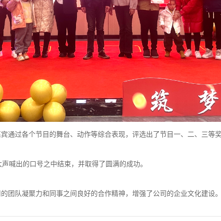
嘉宾通过各个节目的舞台、动作等综合表现，评选出了节目一、二、三等
时大声喊出的口号之中结束，并取得了圆满的成功。
司的团队凝聚力和同事之间良好的合作精神，增强了公司的企业文化建设