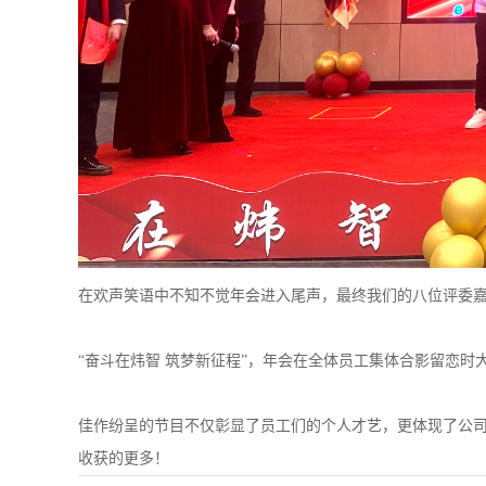
在欢声笑语中不知不觉年会进入尾声，最终我们的八位评委
“奋斗在炜智 筑梦新征程”，年会在全体员工集体合影留恋
佳作纷呈的节目不仅彰显了员工们的个人才艺，更体现了公
收获的更多！