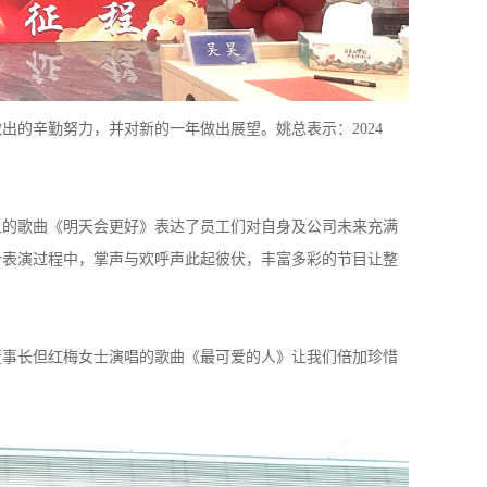
的辛勤努力，并对新的一年做出展望。姚总表示：2024
上的歌曲《明天会更好》表达了员工们对自身及公司未来充满
个表演过程中，掌声与欢呼声此起彼伏，丰富多彩的节目让整
董事长但红梅女士演唱的歌曲《最可爱的人》让我们倍加珍惜