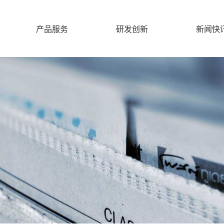
产品服务
研发创新
新闻快