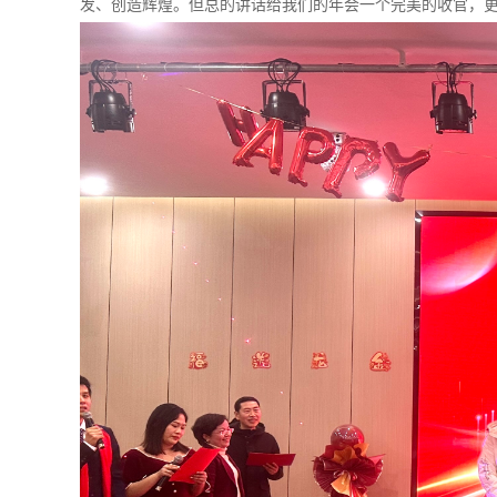
发、创造辉煌。但总的讲话给我们的年会一个完美的收官，更