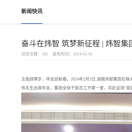
新闻快讯
奋斗在炜智 筑梦新征程 | 炜智集
浏览次数：185
发布时间：2024-02-05
玉兔辞寒岁，祥龙迎新春。2024年2月2日,湖南炜智集团在
伟先生出席年会，集团全体干部员工齐聚一堂，共赴这场“家