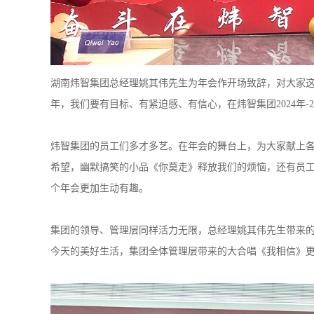
湖南炜智集团总经理姚其伟先生为年会作开场致辞，对大家这
年，我们要有目标、有紧迫感、有信心，在炜智集团2024年-
炜智集团的员工们多才多艺。在年会的舞台上，为大家献上
希望，幽默搞笑的小品《你莫走》释放我们的烦恼，还有员
个年会更加生动有趣。
集团的领导、管理层同样活力无限，总经理姚其伟先生带来
今天的美好生活，集团全体管理层带来的大合唱《我相信》