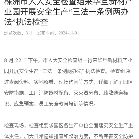
株洲市人大安全检查组来华旦新材产
业园开展安全生产“三法一条例两办
法”执法检查
浏览次数：311
发布时间：2024-11-01
8 月 22 日下午，市人大安全检查组一行来华旦新材料产业
园开展安全生产 “三法一条例两办法” 执法检查。检查组通
过查阅资料、实地察看、现场询问等方式，详细了解了园区
安防措施、工厂消防器材配备、灭火器分布、疏散通道标
识、应急预案、员工安全教育培训等情况。
检查现场，检查组要求园区各生产单位全面落实安全生产主
体责任，加大日常隐患排查和整治力度，不断完善安全防护