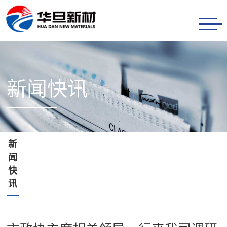
首
页
产
品
研
新闻快讯
服
发
新
务
创
闻
关
新
快
于
联
新
闻
讯
华
系
快
旦
我
讯
们