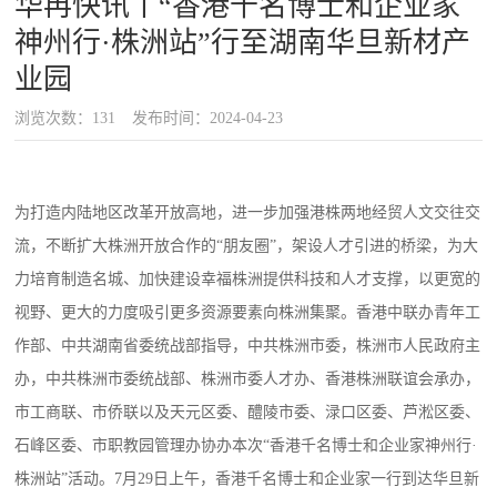
华冉快讯丨“香港千名博士和企业家
神州行·株洲站”行至湖南华旦新材产
业园
浏览次数：131
发布时间：2024-04-23
为打造内陆地区改革开放高地，进一步加强港株两地经贸人文交往交
流，不断扩大株洲开放合作的“朋友圈”，架设人才引进的桥梁，为大
力培育制造名城、加快建设幸福株洲提供科技和人才支撑，以更宽的
视野、更大的力度吸引更多资源要素向株洲集聚。香港中联办青年工
作部、中共湖南省委统战部指导，中共株洲市委，株洲市人民政府主
办，中共株洲市委统战部、株洲市委人才办、香港株洲联谊会承办，
市工商联、市侨联以及天元区委、醴陵市委、渌口区委、芦淞区委、
石峰区委、市职教园管理办协办本次“香港千名博士和企业家神州行·
株洲站”活动。7月29日上午，香港千名博士和企业家一行到达华旦新