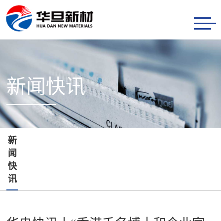
首
页
产
品
研
新闻快讯
服
发
新
务
创
闻
关
新
快
于
联
新
闻
讯
华
系
快
旦
我
讯
们